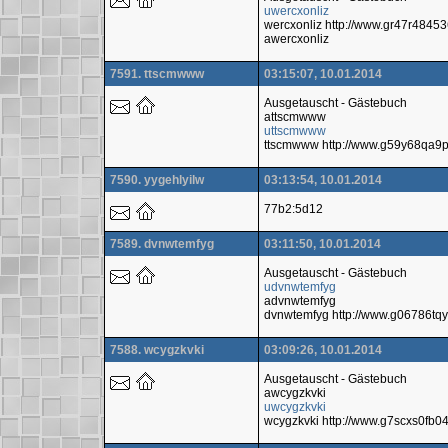
uwercxonliz
wercxonliz http://www.gr47r484
awercxonliz
7591. ttscmwww
03:15:07, 10.01.2014
Ausgetauscht - Gästebuch
attscmwww
uttscmwww
ttscmwww http://www.g59y68qa9
7590. yygehlyilw
03:13:54, 10.01.2014
77b2:5d12
7589. dvnwtemfyg
03:11:50, 10.01.2014
Ausgetauscht - Gästebuch
udvnwtemfyg
advnwtemfyg
dvnwtemfyg http://www.g06786tqy
7588. wcygzkvki
03:09:26, 10.01.2014
Ausgetauscht - Gästebuch
awcygzkvki
uwcygzkvki
wcygzkvki http://www.g7scxs0fb