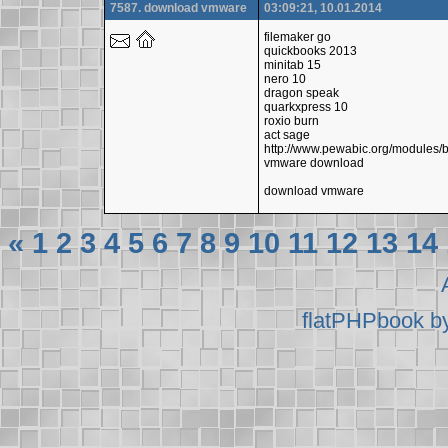
7587. download vmware
03:09:21, 10.01.2014
filemaker go
quickbooks 2013
minitab 15
nero 10
dragon speak
quarkxpress 10
roxio burn
act sage
http://www.pewabic.org/modules/
vmware download
download vmware
«
1
2
3
4
5
6
7
8
9
10
11
12
13
14
flatPHPbook b