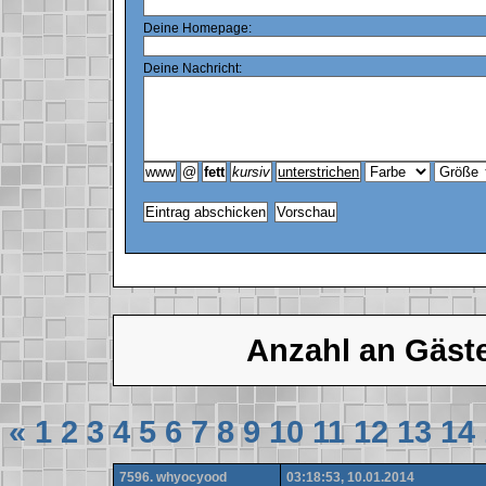
Deine Homepage:
Deine Nachricht:
Anzahl an Gäst
«
1
2
3
4
5
6
7
8
9
10
11
12
13
14
7596. whyocyood
03:18:53, 10.01.2014