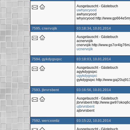
Ausgetauscht - Gästebuch
uwhyocyood
awhyocyood
whyocyood http://www.gp664e5m
7595. cnervojik
03:18:34, 10.01.2014
Ausgetauscht - Gästebuch
acnervojik
cnervojik http://www.gs7or4lg7
ucnervojik
7594. gykdygsqxc
03:18:03, 10.01.2014
Ausgetauscht - Gästebuch
agykdygsqxc
ugykdygsqxc
gykdygsqxc http://www.gaj20uj913
7593. jbrvrsbent
03:16:56, 10.01.2014
Ausgetauscht - Gästebuch
jbrvrsbent http://www.gw97okoq
ujbrvrsbent
ajbrvrsbent
7592. wercxonliz
03:15:22, 10.01.2014
Ausgetauscht - Gästebuch