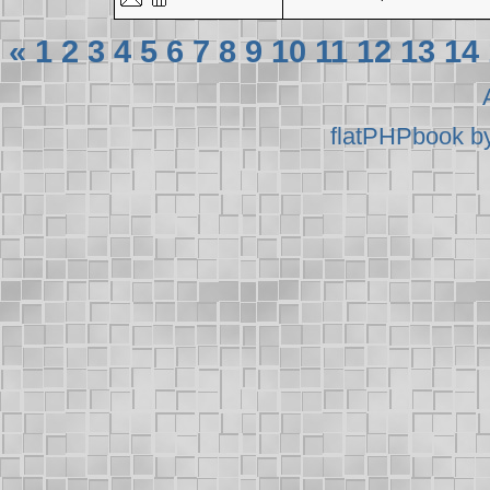
«
1
2
3
4
5
6
7
8
9
10
11
12
13
14
flatPHPbook b