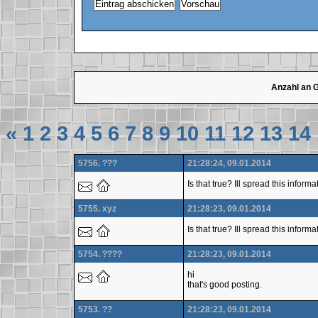
Anzahl an 
«
1
2
3
4
5
6
7
8
9
10
11
12
13
14
5756. ???
21:28:24, 09.01.2014
Is that true? Ill spread this inform
5755. xyz
21:28:23, 09.01.2014
Is that true? Ill spread this inform
5754. ????
21:28:23, 09.01.2014
hi
that's good posting.
5753. ??
21:28:23, 09.01.2014