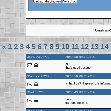
Anzahl an 
«
1
2
3
4
5
6
7
8
9
10
11
12
13
14
3576. xyz?????
20:53:50, 09.01.2014
hi
that's good posting.
3575. xyz?????
20:53:50, 09.01.2014
Is that true? Ill spread this infor
3574. ?????
20:53:49, 09.01.2014
hello
it's good posting.