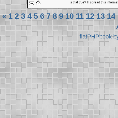
Is that true? Ill spread this infor
«
1
2
3
4
5
6
7
8
9
10
11
12
13
14
flatPHPbook b