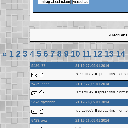
Anzahl an 
«
1
2
3
4
5
6
7
8
9
10
11
12
13
14
5426. ??
21:19:27, 09.01.2014
Is that true? Ill spread this inform
5425. ????
21:19:27, 09.01.2014
Is that true? Ill spread this inform
5424. xyz????
21:19:26, 09.01.2014
Is that true? Ill spread this infor
5423. xyz
21:19:26, 09.01.2014