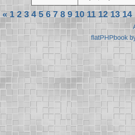
«
1
2
3
4
5
6
7
8
9
10
11
12
13
14
flatPHPbook b