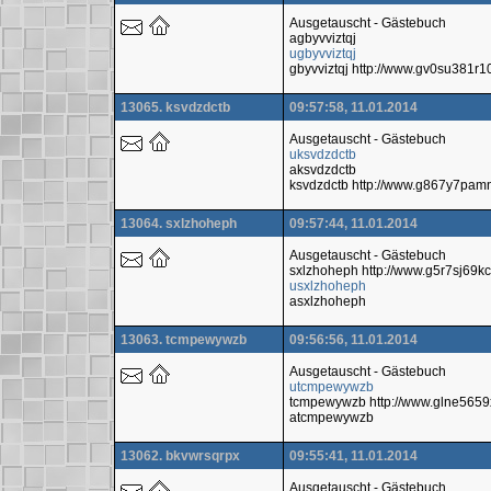
Ausgetauscht - Gästebuch
agbyvviztqj
ugbyvviztqj
gbyvviztqj http://www.gv0su381
13065. ksvdzdctb
09:57:58, 11.01.2014
Ausgetauscht - Gästebuch
uksvdzdctb
aksvdzdctb
ksvdzdctb http://www.g867y7pam
13064. sxlzhoheph
09:57:44, 11.01.2014
Ausgetauscht - Gästebuch
sxlzhoheph http://www.g5r7sj69
usxlzhoheph
asxlzhoheph
13063. tcmpewywzb
09:56:56, 11.01.2014
Ausgetauscht - Gästebuch
utcmpewywzb
tcmpewywzb http://www.glne565
atcmpewywzb
13062. bkvwrsqrpx
09:55:41, 11.01.2014
Ausgetauscht - Gästebuch