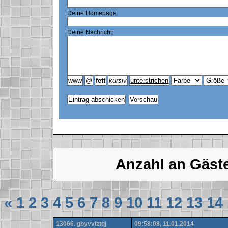
Deine Homepage:
Deine Nachricht:
Anzahl an Gäst
«
1
2
3
4
5
6
7
8
9
10
11
12
13
14
13066. gbyvviztqj
09:58:08, 11.01.2014