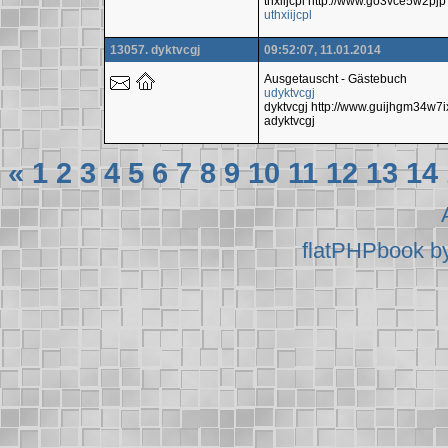
thxiijcpl http://www.go3vce5w2p
uthxiijcpl
13057. dyktvcgj
09:52:07, 11.01.2014
Ausgetauscht - Gästebuch
udyktvcgj
dyktvcgj http://www.guijhgm34w
adyktvcgj
«
1
2
3
4
5
6
7
8
9
10
11
12
13
14
flatPHPbook b