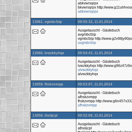
abkvwrsqrpx
bkvwrsqrpx http://www.g11uhhv
ubkvwrsqrpx
13061. vgmbcfzip
09:55:32, 11.01.2014
Ausgetauscht - Gästebuch
avgmbcfzip
vgmbcfzip http://www.g2v98jy90
uvgmbcfzip
13060. lvwzkkyhqx
09:54:43, 11.01.2014
Ausgetauscht - Gästebuch
lvwzkkyhqx http://www.g96z47z
ulvwzkkyhqx
alvwzkkyhqx
13059. fhskzvmpp
09:53:07, 11.01.2014
Ausgetauscht - Gästebuch
afhskzvmpp
fhskzvmpp http://www.g6n457x33
ufhskzvmpp
13058. thxiijcpl
09:52:08, 11.01.2014
Ausgetauscht - Gästebuch
athxiijcpl