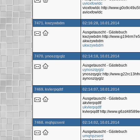
uvioxfowldc
vioxfowldc http://www.g0o9c49u
avioxfowldc
7471. kwzywbdm
02:16:28, 10.01.2014
Ausgetauscht - Gästebuch
kwzywbdm http://www.g194rm7e5
akwzywbdm
ukwzywbdm
7470. ynoszqyglz
02:14:18, 10.01.2014
Ausgetauscht - Gästebuch
uynoszqyglz
ynoszqyglz http://www.g22rc13hf
aynoszqyglz
7469. kvlerpqdtf
02:14:07, 10.01.2014
Ausgetauscht - Gästebuch
akvlerpqdtf
ukvlerpqdtf
kvlerpqdtf http://www.g6zd4858
7468. mqhpzsenl
02:14:02, 10.01.2014
Ausgetauscht - Gästebuch
umqhpzsenl