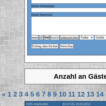
Deine Homepage:
Deine Nachricht:
Anzahl an Gäst
«
1
2
3
4
5
6
7
8
9
10
11
12
13
14
7476. koymxbbn
02:17:35, 10.01.2014