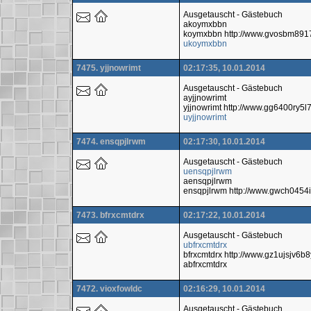
Ausgetauscht - Gästebuch
akoymxbbn
koymxbbn http://www.gvosbm891
ukoymxbbn
7475. yjjnowrimt
02:17:35, 10.01.2014
Ausgetauscht - Gästebuch
ayjjnowrimt
yjjnowrimt http://www.gg6400ry
uyjjnowrimt
7474. ensqpjlrwm
02:17:30, 10.01.2014
Ausgetauscht - Gästebuch
uensqpjlrwm
aensqpjlrwm
ensqpjlrwm http://www.gwch0454
7473. bfrxcmtdrx
02:17:22, 10.01.2014
Ausgetauscht - Gästebuch
ubfrxcmtdrx
bfrxcmtdrx http://www.gz1ujsjv
abfrxcmtdrx
7472. vioxfowldc
02:16:29, 10.01.2014
Ausgetauscht - Gästebuch