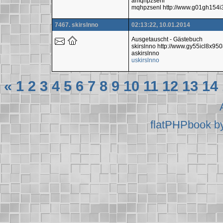
amqhpzsenl
mqhpzsenl http://www.g01gh154
7467. skirslnno
02:13:22, 10.01.2014
Ausgetauscht - Gästebuch
skirslnno http://www.gy55icl8x
askirslnno
uskirslnno
«
1
2
3
4
5
6
7
8
9
10
11
12
13
14
flatPHPbook b