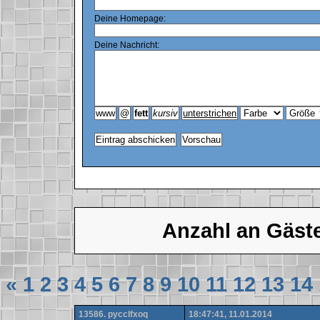
Deine Homepage:
Deine Nachricht:
Anzahl an Gäst
«
1
2
3
4
5
6
7
8
9
10
11
12
13
14
13586. pycclfxoq
18:47:41, 11.01.2014