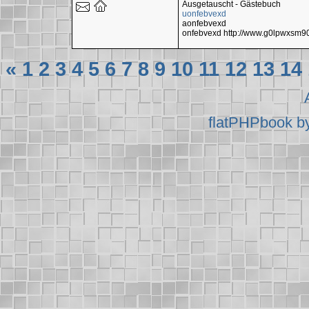
Ausgetauscht - Gästebuch
uonfebvexd
aonfebvexd
onfebvexd http://www.g0lpwxsm
«
1
2
3
4
5
6
7
8
9
10
11
12
13
14
flatPHPbook b