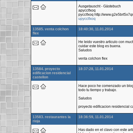
Ausgetauscht - Gästebuch
apycclfxoq
pycclfxoq http://www.g2e5brt5x
upycclfxoq
13585. venta colchon
18:40:30, 11.01.2014
flex
He leido vuestro articulo con mu
cuidar este blog es buena.
Saludos
venta colchon flex
13584. proyecto
18:37:28, 11.01.2014
edificacion residencial
castellon
Hace poco he comenzado un blogg
todo tu tiempo y trabajo.
Saludos
proyecto edificacion residencial c
13583. restaurantes la
18:36:59, 11.01.2014
rioja
Has dado en el clavo con este art