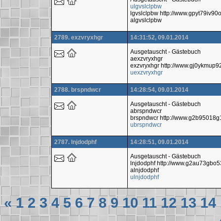
ulgvslclpbw
lgvslclpbw http://www.gpyt79iv9
algvslclpbw
2789. exzvryxhgr
14:31:52, 09.01.2014
Ausgetauscht - Gästebuch
aexzvryxhgr
exzvryxhgr http://www.gj0ykmup
uexzvryxhgr
2788. brspndwcr
14:28:54, 09.01.2014
Ausgetauscht - Gästebuch
abrspndwcr
brspndwcr http://www.g2b95018
ubrspndwcr
2787. lnjdodphf
14:28:51, 09.01.2014
Ausgetauscht - Gästebuch
lnjdodphf http://www.g2au73gbo5
alnjdodphf
ulnjdodphf
«
1
2
3
4
5
6
7
8
9
10
11
12
13
14