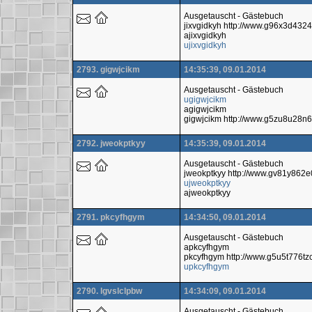
Ausgetauscht - Gästebuch
jixvgidkyh http://www.g96x3d43
ajixvgidkyh
ujixvgidkyh
2793. gigwjcikm
14:35:39, 09.01.2014
Ausgetauscht - Gästebuch
ugigwjcikm
agigwjcikm
gigwjcikm http://www.g5zu8u28n
2792. jweokptkyy
14:35:39, 09.01.2014
Ausgetauscht - Gästebuch
jweokptkyy http://www.gv81y86
ujweokptkyy
ajweokptkyy
2791. pkcyfhgym
14:34:50, 09.01.2014
Ausgetauscht - Gästebuch
apkcyfhgym
pkcyfhgym http://www.g5u5t776t
upkcyfhgym
2790. lgvslclpbw
14:34:09, 09.01.2014
Ausgetauscht - Gästebuch