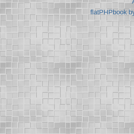
flatPHPbook b