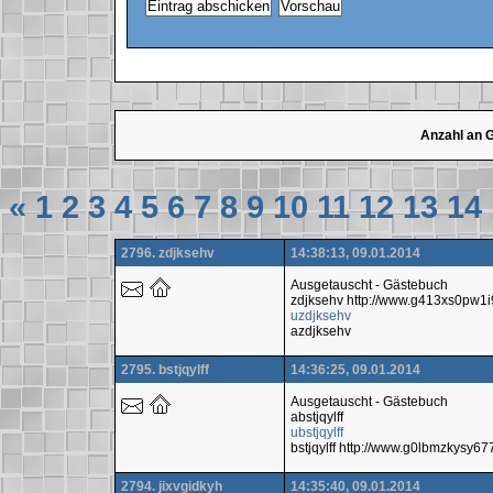
Anzahl an 
«
1
2
3
4
5
6
7
8
9
10
11
12
13
14
2796. zdjksehv
14:38:13, 09.01.2014
Ausgetauscht - Gästebuch
zdjksehv http://www.g413xs0pw1
uzdjksehv
azdjksehv
2795. bstjqylff
14:36:25, 09.01.2014
Ausgetauscht - Gästebuch
abstjqylff
ubstjqylff
bstjqylff http://www.g0lbmzkysy
2794. jixvgidkyh
14:35:40, 09.01.2014