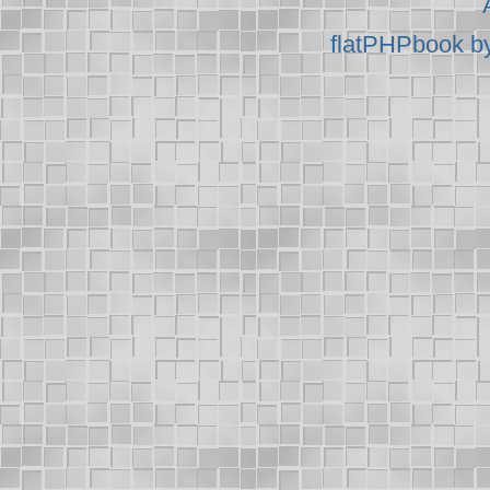
flatPHPbook b