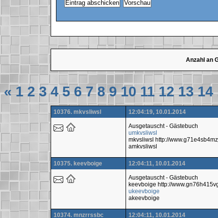
Anzahl an 
«
1
2
3
4
5
6
7
8
9
10
11
12
13
14
10376. mkvsliwsl
12:04:19, 10.01.2014
Ausgetauscht - Gästebuch
umkvsliwsl
mkvsliwsl http://www.g71e4sb4
amkvsliwsl
10375. keevboige
12:04:11, 10.01.2014
Ausgetauscht - Gästebuch
keevboige http://www.gn76h415
ukeevboige
akeevboige
10374. mnzrrssbc
12:04:11, 10.01.2014