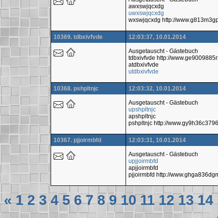
awxswjqcxdg
uwxswjqcxdg
wxswjqcxdg http://www.g813m3g
10369. tdbxivfvde
12:03:37, 10.01.2014
Ausgetauscht - Gästebuch
tdbxivfvde http://www.ge900988
atdbxivfvde
utdbxivfvde
10368. pshpltnjc
12:03:32, 10.01.2014
Ausgetauscht - Gästebuch
upshpltnjc
apshpltnjc
pshpltnjc http://www.gy9h36c3
10367. pjjoirmbfd
12:03:31, 10.01.2014
Ausgetauscht - Gästebuch
upjjoirmbfd
apjjoirmbfd
pjjoirmbfd http://www.ghga836
«
1
2
3
4
5
6
7
8
9
10
11
12
13
14