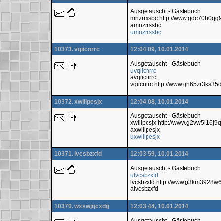
Ausgetauscht - Gästebuch
mnzrrssbc http://www.gdc70h0qg
amnzrrssbc
umnzrrssbc
10373. vqiicnrrc
12:04:09, 10.01.2014
Ausgetauscht - Gästebuch
uvqiicnrrc
avqiicnrrc
vqiicnrrc http://www.gh65zr3ks3
10372. xwlllpesjx
12:04:08, 10.01.2014
Ausgetauscht - Gästebuch
xwlllpesjx http://www.g2vw5l16j
axwlllpesjx
uxwlllpesjx
10371. lvcsbzxfd
12:03:59, 10.01.2014
Ausgetauscht - Gästebuch
ulvcsbzxfd
lvcsbzxfd http://www.g3km3928
alvcsbzxfd
10370. wxswjqcxdg
12:03:44, 10.01.2014
Ausgetauscht - Gästebuch