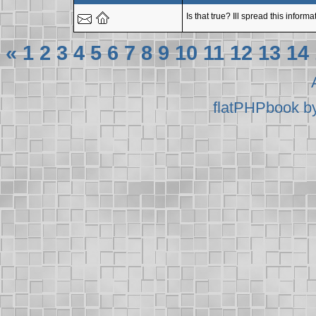
Is that true? Ill spread this inform
«
1
2
3
4
5
6
7
8
9
10
11
12
13
14
flatPHPbook b