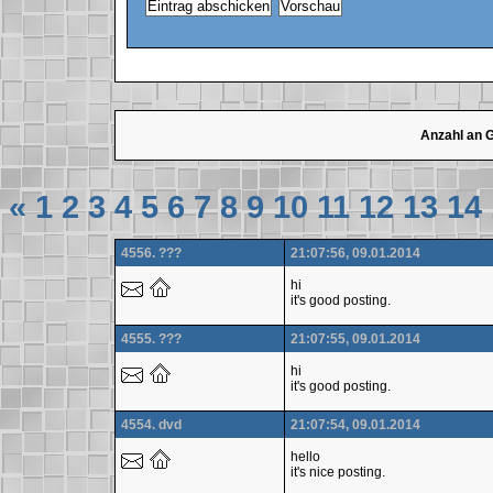
Anzahl an 
«
1
2
3
4
5
6
7
8
9
10
11
12
13
14
4556. ???
21:07:56, 09.01.2014
hi
it's good posting.
4555. ???
21:07:55, 09.01.2014
hi
it's good posting.
4554. dvd
21:07:54, 09.01.2014
hello
it's nice posting.