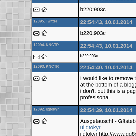
b220:903c
12095. Twitter
22:54:43, 10.01.2014
b220:903c
12094. KNCTR
22:54:43, 10.01.2014
b220:903c
12093. KNCTR
22:54:40, 10.01.2014
I would like to remove 
at the bottom of a blog
i don't, but this is a p
profesisonal..
12092. ijqtokyr
22:54:39, 10.01.2014
Ausgetauscht - Gäste
uijqtokyr
ijqtokyr http://www.g