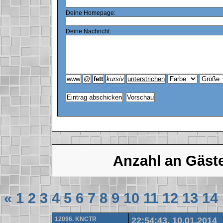
Deine Homepage:
Deine Nachricht:
Anzahl an Gäst
«
1
2
3
4
5
6
7
8
9
10
11
12
13
14
12096. KNCTR
22:54:43, 10.01.2014