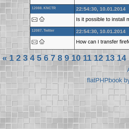
12088. KNCTR
22:54:30, 10.01.2014
Is it possible to insta
12087. Twitter
22:54:30, 10.01.2014
How can I transfer fir
«
1
2
3
4
5
6
7
8
9
10
11
12
13
14
flatPHPbook b