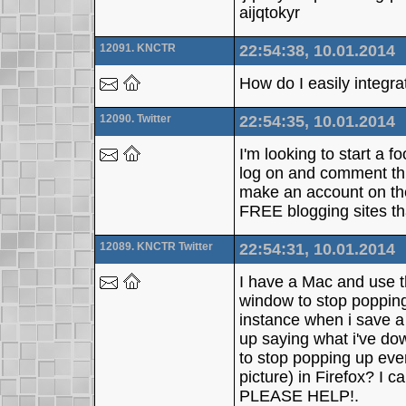
aijqtokyr
12091. KNCTR
22:54:38, 10.01.2014
How do I easily integr
12090. Twitter
22:54:35, 10.01.2014
I'm looking to start a f
log on and comment thr
make an account on th
FREE blogging sites th
12089. KNCTR Twitter
22:54:31, 10.01.2014
I have a Mac and use th
window to stop popping 
instance when i save a
up saying what i've do
to stop popping up eve
picture) in Firefox? I ca
PLEASE HELP!.