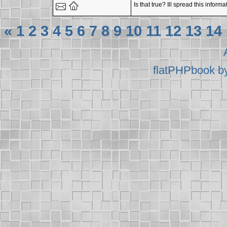
Is that true? Ill spread this inform
«
1
2
3
4
5
6
7
8
9
10
11
12
13
14
flatPHPbook b