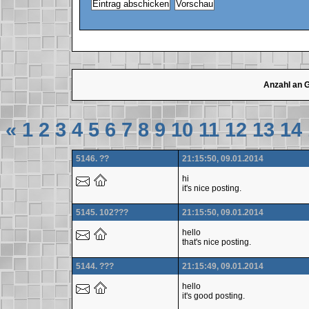
Anzahl an 
«
1
2
3
4
5
6
7
8
9
10
11
12
13
14
5146. ??
21:15:50, 09.01.2014
hi
it's nice posting.
5145. 102???
21:15:50, 09.01.2014
hello
that's nice posting.
5144. ???
21:15:49, 09.01.2014
hello
it's good posting.