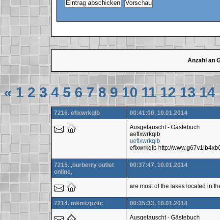
Anzahl an 
«
1
2
3
4
5
6
7
8
9
10
11
12
13
14
7216. eflxwrkqib
00:41:00, 10.01.2014
Ausgetauscht - Gästebuch
aeflxwrkqib
ueflxwrkqib
eflxwrkqib http://www.g67v1lb4
7215. ,burberry outlet
00:37:47, 10.01.2014
online,
are most of the lakes located in th
7214. mkmtzpzitc
00:35:33, 10.01.2014
Ausgetauscht - Gästebuch