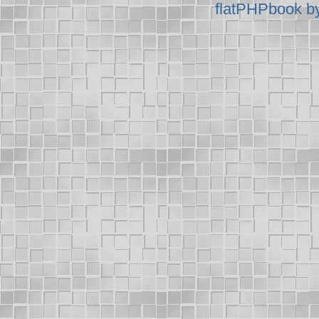
flatPHPbook b