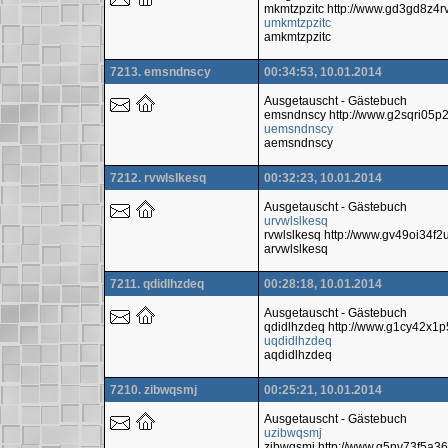
mkmtzpzitc http://www.gd3gd8z4
umkmtzpzitc
amkmtzpzitc
7213. emsndnscy
00:34:53, 10.01.2014
Ausgetauscht - Gästebuch
emsndnscy http://www.g2sqri05
uemsndnscy
aemsndnscy
7212. rvwlslkesq
00:32:23, 10.01.2014
Ausgetauscht - Gästebuch
urvwlslkesq
rvwlslkesq http://www.gv49oi34
arvwlslkesq
7211. qdidlhzdeq
00:28:18, 10.01.2014
Ausgetauscht - Gästebuch
qdidlhzdeq http://www.g1cy42x1
uqdidlhzdeq
aqdidlhzdeq
7210. zibwqsmj
00:25:21, 10.01.2014
Ausgetauscht - Gästebuch
uzibwqsmj
zibwqsmj http://www.g5nv73f5a36