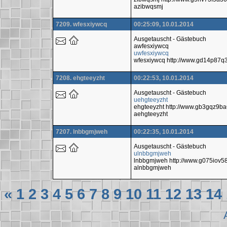
azibwqsmj
7209. wfesxiywcq
00:25:09, 10.01.2014
Ausgetauscht - Gästebuch
awfesxiywcq
uwfesxiywcq
wfesxiywcq http://www.gd14p87
7208. ehgteeyzht
00:22:53, 10.01.2014
Ausgetauscht - Gästebuch
uehgteeyzht
ehgteeyzht http://www.gb3gqz9b
aehgteeyzht
7207. lnbbgmjweh
00:22:35, 10.01.2014
Ausgetauscht - Gästebuch
ulnbbgmjweh
lnbbgmjweh http://www.g075iov
alnbbgmjweh
«
1
2
3
4
5
6
7
8
9
10
11
12
13
14