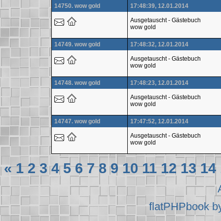
14750. wow gold
17:48:39, 12.01.2014
Ausgetauscht - Gästebuch
wow gold
14749. wow gold
17:48:32, 12.01.2014
Ausgetauscht - Gästebuch
wow gold
14748. wow gold
17:48:23, 12.01.2014
Ausgetauscht - Gästebuch
wow gold
14747. wow gold
17:47:52, 12.01.2014
Ausgetauscht - Gästebuch
wow gold
«
1
2
3
4
5
6
7
8
9
10
11
12
13
14
flatPHPbook b