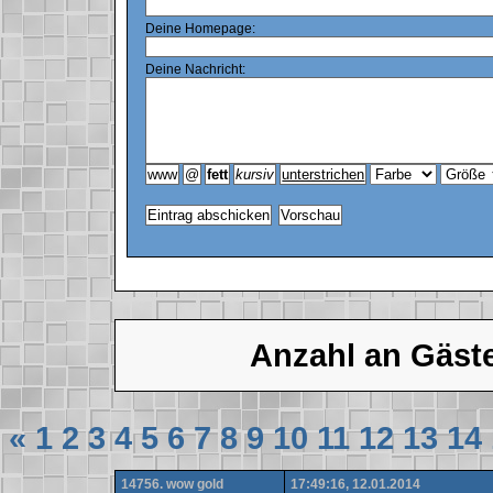
Deine Homepage:
Deine Nachricht:
Anzahl an Gäst
«
1
2
3
4
5
6
7
8
9
10
11
12
13
14
14756. wow gold
17:49:16, 12.01.2014