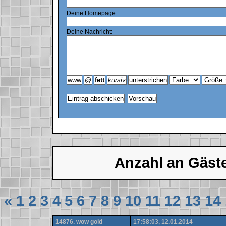
Deine Homepage:
Deine Nachricht:
Anzahl an Gäst
«
1
2
3
4
5
6
7
8
9
10
11
12
13
14
14876. wow gold
17:58:03, 12.01.2014