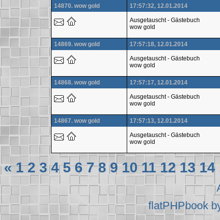
14870. wow gold
17:57:32, 12.01.2014
Ausgetauscht - Gästebuch
wow gold
14869. wow gold
17:57:18, 12.01.2014
Ausgetauscht - Gästebuch
wow gold
14868. wow gold
17:57:17, 12.01.2014
Ausgetauscht - Gästebuch
wow gold
14867. wow gold
17:57:13, 12.01.2014
Ausgetauscht - Gästebuch
wow gold
«
1
2
3
4
5
6
7
8
9
10
11
12
13
14
flatPHPbook b