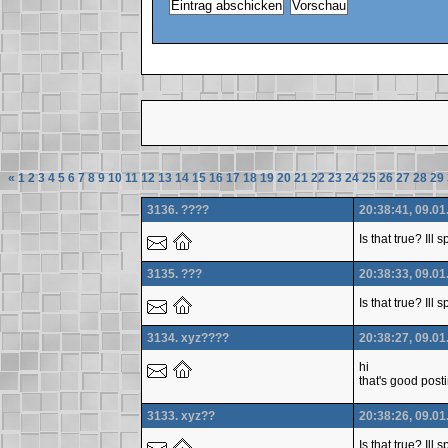
«
1
2
3
4
5
6
7
8
9
10
11
12
13
14
15
16
17
18
19
20
21
22
23
24
25
26
27
28
29
3136. ????
20:38:41, 09.01
Is that true? Ill
3135. ???
20:38:33, 09.01
Is that true? Ill
3134. xyz????
20:38:27, 09.01
hi
that's good post
3133. xyz??
20:38:26, 09.01
Is that true? Ill