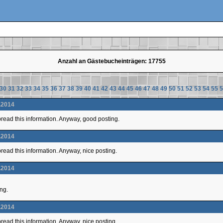
Anzahl an Gästebucheinträgen: 17755
30
31
32
33
34
35
36
37
38
39
40
41
42
43
44
45
46
47
48
49
50
51
52
53
54
55
5
.2014
 spread this information. Anyway, good posting.
.2014
 spread this information. Anyway, nice posting.
.2014
ing.
.2014
 spread this information. Anyway, nice posting.