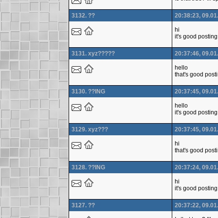
3132. ??
20:38:23, 09.01
hi
it's good posting
3131. xyz?????
20:37:46, 09.01
hello
that's good post
3130. ??ING
20:37:45, 09.01
hello
it's good posting
3129. xyz???
20:37:45, 09.01
hi
that's good post
3128. ??ING
20:37:24, 09.01
hi
it's good posting
3127. ??
20:37:22, 09.01