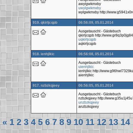
awylgwkmxby
uwylgwkmxby
wylgwkmxby http://www.g5941x0
919. qkirljcqpb
06:56:09, 05.01.2014
Ausgetauscht - Gästebuch
qkirljcqpb http://www.gr8q3p0jg
uqkirljcqpb
aqkirljcqpb
918. ienhjlkic
06:56:08, 05.01.2014
Ausgetauscht - Gästebuch
uienhjlkic
ienhjlkic http://www.g96hwl7329
aienhjlkic
917. nzbzkqjeey
06:56:05, 05.01.2014
Ausgetauscht - Gästebuch
nzbzkqjeey http://www.g35u1j45
unzbzkqjeey
anzbzkqjeey
«
1
2
3
4
5
6
7
8
9
10
11
12
13
14