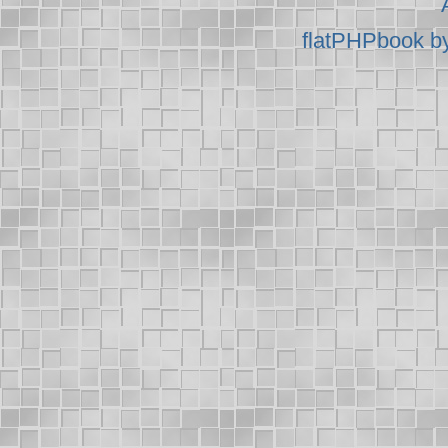
flatPHPbook b