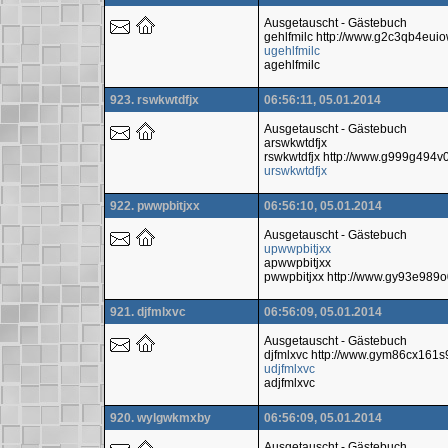
Ausgetauscht - Gästebuch
gehlfmilc http://www.g2c3qb4eu
ugehlfmilc
agehlfmilc
923. rswkwtdfjx
06:56:11, 05.01.2014
Ausgetauscht - Gästebuch
arswkwtdfjx
rswkwtdfjx http://www.g999g494
urswkwtdfjx
922. pwwpbitjxx
06:56:10, 05.01.2014
Ausgetauscht - Gästebuch
upwwpbitjxx
apwwpbitjxx
pwwpbitjxx http://www.gy93e989
921. djfmlxvc
06:56:09, 05.01.2014
Ausgetauscht - Gästebuch
djfmlxvc http://www.gym86cx161
udjfmlxvc
adjfmlxvc
920. wylgwkmxby
06:56:09, 05.01.2014
Ausgetauscht - Gästebuch