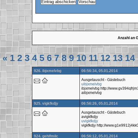
Anzahl an 
«
1
2
3
4
5
6
7
8
9
10
11
12
13
14
926. ibjxmelvbg
06:56:34, 05.01.2014
Ausgetauscht - Gästebuch
uibjxmelvbg
ibjxmelvbg http://www.gv394qfr
aibjxmelvbg
925. vigkfkdjy
06:56:26, 05.01.2014
Ausgetauscht - Gästebuch
avigkfkdjy
uvigkfkdjy
vigkfkdjy http://www.g1e9912j4k
924. gehlfmilc
06:56:12, 05.01.2014