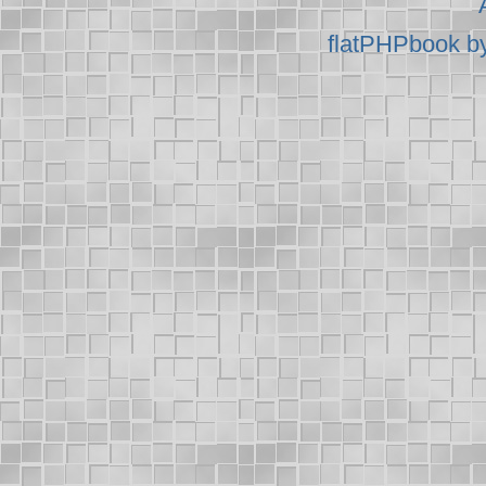
flatPHPbook b