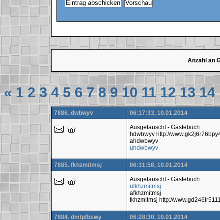
Anzahl an 
«
1
2
3
4
5
6
7
8
9
10
11
12
13
14
7886. dwbwyv
06:17:33, 10.01.2014
Ausgetauscht - Gästebuch
hdwbwyv http://www.gk2j6r76bpy
ahdwbwyv
uhdwbwyv
7885. fkhzmitmsj
06:31:58, 10.01.2014
Ausgetauscht - Gästebuch
ufkhzmitmsj
afkhzmitmsj
fkhzmitmsj http://www.gd246lr51
7884. dmtpfbswy
06:28:30, 10.01.2014