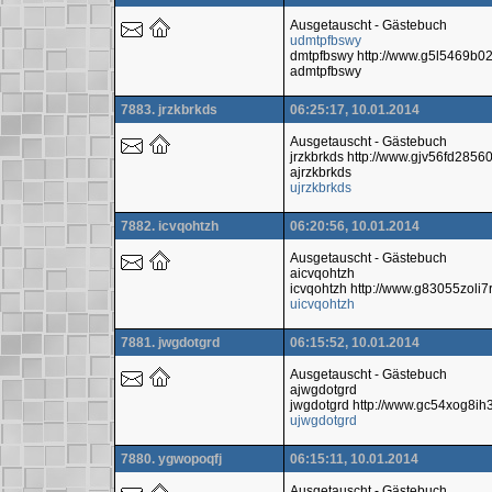
Ausgetauscht - Gästebuch
udmtpfbswy
dmtpfbswy http://www.g5l5469b0
admtpfbswy
7883. jrzkbrkds
06:25:17, 10.01.2014
Ausgetauscht - Gästebuch
jrzkbrkds http://www.gjv56fd2856
ajrzkbrkds
ujrzkbrkds
7882. icvqohtzh
06:20:56, 10.01.2014
Ausgetauscht - Gästebuch
aicvqohtzh
icvqohtzh http://www.g83055zol
uicvqohtzh
7881. jwgdotgrd
06:15:52, 10.01.2014
Ausgetauscht - Gästebuch
ajwgdotgrd
jwgdotgrd http://www.gc54xog8i
ujwgdotgrd
7880. ygwopoqfj
06:15:11, 10.01.2014
Ausgetauscht - Gästebuch