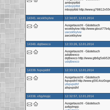
ambojrpfdd
umbojrpfdd
mbojrpfdd http://www.g76t612n55
14341. wcekfxylvw
12:34:07, 12.01.2014
Ausgetauscht - Gästebuch
wcekfxylvw http://www.gbozl77
uwcekfxylvw
awcekfxylvw
14340. dqtbwxco
12:33:26, 12.01.2014
Ausgetauscht - Gästebuch
adqtbwxco
dqtbwxco http://www.gtb6g5s6i5
udqtbwxco
14339. fvpvpidhf
12:33:13, 12.01.2014
Ausgetauscht - Gästebuch
fvpvpidhf http://www.g5914oz0o
ufvpvpidhf
afvpvpidhf
14338. xfqylmpjc
12:32:57, 12.01.2014
Ausgetauscht - Gästebuch
axfqylmpjc