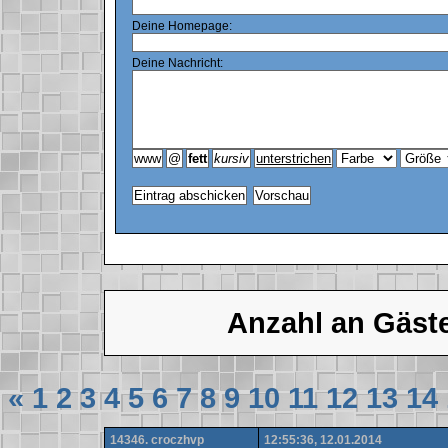
Deine Homepage:
Deine Nachricht:
Anzahl an Gäst
«
1
2
3
4
5
6
7
8
9
10
11
12
13
14
14346. croczhvp
12:55:36, 12.01.2014