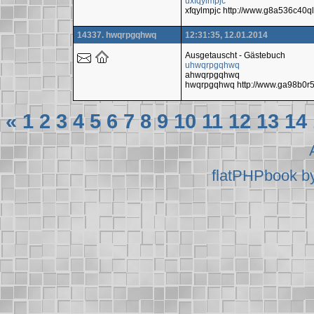
uxfqylmpjc
xfqylmpjc http://www.g8a536c40
14337. hwqrpgqhwq
12:31:35, 12.01.2014
Ausgetauscht - Gästebuch
uhwqrpgqhwq
ahwqrpgqhwq
hwqrpgqhwq http://www.ga98b0
«
1
2
3
4
5
6
7
8
9
10
11
12
13
14
flatPHPbook b