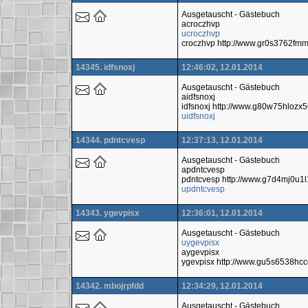
Ausgetauscht - Gästebuch
acroczhvp
ucroczhvp
croczhvp http://www.gr0s3762f
14345. idfsnoxj
12:46:02, 12.01.2014
Ausgetauscht - Gästebuch
aidfsnoxj
idfsnoxj http://www.g80w75hlozx
uidfsnoxj
14344. pdntcvesp
12:37:13, 12.01.2014
Ausgetauscht - Gästebuch
apdntcvesp
pdntcvesp http://www.g7d4mj0u1
updntcvesp
14343. ygevpisx
12:36:01, 12.01.2014
Ausgetauscht - Gästebuch
uygevpisx
aygevpisx
ygevpisx http://www.gu5s6538h
14342. mbojrpfdd
12:34:29, 12.01.2014
Ausgetauscht - Gästebuch