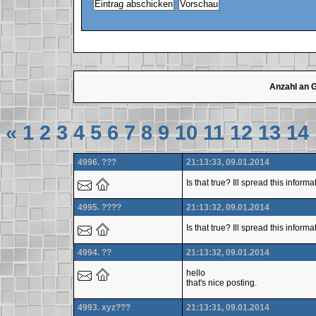
Anzahl an 
«
1
2
3
4
5
6
7
8
9
10
11
12
13
14
4996. ???
21:13:33, 09.01.2014
Is that true? Ill spread this inform
4995. ????
21:13:32, 09.01.2014
Is that true? Ill spread this inform
4994. ??
21:13:32, 09.01.2014
hello
that's nice posting.
4993. xyz???
21:13:31, 09.01.2014