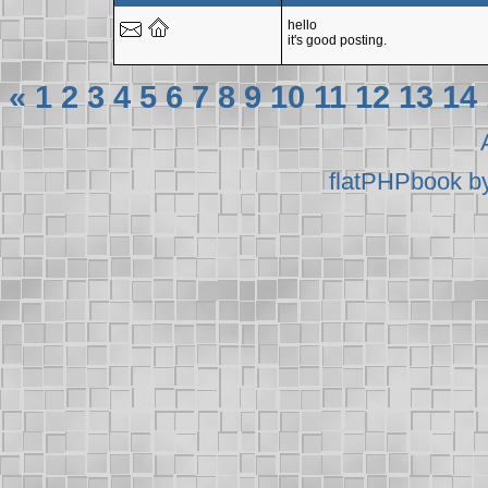
hello
it's good posting.
«
1
2
3
4
5
6
7
8
9
10
11
12
13
14
flatPHPbook b