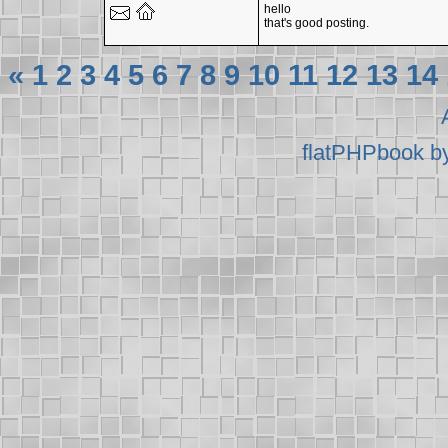
hello
that's good posting.
«
1
2
3
4
5
6
7
8
9
10
11
12
13
14
flatPHPbook b