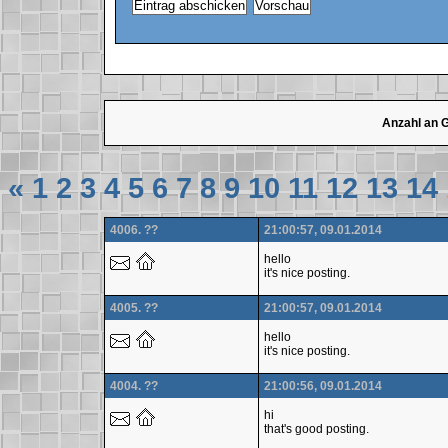
Anzahl an 
«
1
2
3
4
5
6
7
8
9
10
11
12
13
14
4006. ??
21:00:57, 09.01.2014
hello
it's nice posting.
4005. ??
21:00:57, 09.01.2014
hello
it's nice posting.
4004. ??
21:00:56, 09.01.2014
hi
that's good posting.