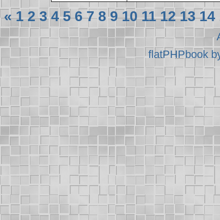
«
1
2
3
4
5
6
7
8
9
10
11
12
13
14
flatPHPbook b