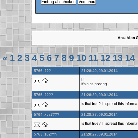
Anzahl an 
«
1
2
3
4
5
6
7
8
9
10
11
12
13
14
5766. ???
21:28:40, 09.01.2014
hi
it's nice posting.
5765. ????
21:28:39, 09.01.2014
Is that true? Ill spread this inform
5764. xyz????
21:28:27, 09.01.2014
Is that true? Ill spread this inform
5763. 102???
21:28:27, 09.01.2014