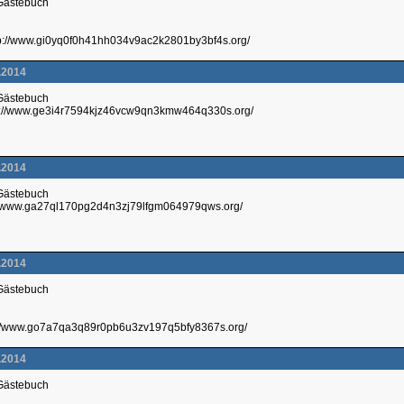
 Gästebuch
p://www.gi0yq0f0h41hh034v9ac2k2801by3bf4s.org/
.2014
 Gästebuch
p://www.ge3i4r7594kjz46vcw9qn3kmw464q330s.org/
.2014
 Gästebuch
://www.ga27ql170pg2d4n3zj79lfgm064979qws.org/
.2014
 Gästebuch
p://www.go7a7qa3q89r0pb6u3zv197q5bfy8367s.org/
.2014
 Gästebuch