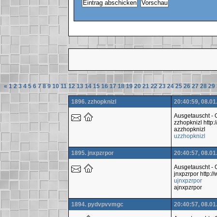
«
1
2
3
4
5
6
7
8
9
10
11
12
13
14
15
16
17
18
19
20
21
22
23
24
25
26
27
28
29
1896. zzhopknizl
20:40:59, 08.01
Ausgetauscht -
zzhopknizl htt
azzhopknizl
uzzhopknizl
1895. jnxpzrpor
20:40:57, 08.01
Ausgetauscht -
jnxpzrpor http
ujnxpzrpor
ajnxpzrpor
1894. pydvpvvmgc
20:40:57, 08.01