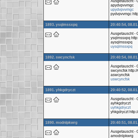
Ausgetauscht -
apydvpvvmgc
upydvpvvmgc
pydvpvvmgc htt
1893. ysqlmssxpq
20:40:54, 08.01
Ausgetauscht -
ysqlmssxpq htt
aysqlmssxpq
uysqlmssxpq
1892. swcyncfsk
20:40:54, 08.01
Ausgetauscht -
swcyncfsk http
aswcyncfsk
uswcyncfsk
1891. yhkgdryczt
20:40:52, 08.01
Ausgetauscht -
ayhkgdryczt
uyhkgdryczt
yhkgdryczt htt
1890. modnlpkwrg
20:40:51, 08.01
Ausgetauscht -
amodnlpkwrg