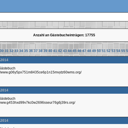
Anzahl an Gästebucheinträgen: 17755
30
31
32
33
34
35
36
37
38
39
40
41
42
43
44
45
46
47
48
49
50
51
52
53
54
55
5
.2014
 Gästebuch
p://www.g06y5px751m8435ce6p1n15mvytz60wms.org/
.2014
 Gästebuch
://www.g453hxd99v7kc0w2696sseur76g6j39rs.org/
.2014