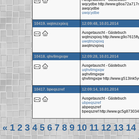
wqcydbe http://www.g8oa72a717
awqcydbe
uwqcydbe
10419. wqtmzxpixq
12:09:48, 10.01.2014
Ausgetauscht - Gästebuch
wqtmzxpixq http://www.g9o7615f
uwqtmzxpixq
awqtmzxpixq
10418. qhvllmgxqw
12:09:28, 10.01.2014
Ausgetauscht - Gästebuch
uqhvllmgxqw
aqhvllmgxqw
qhvllmgxqw http://www.g513lnk5
10417. bpeqszref
12:09:14, 10.01.2014
Ausgetauscht - Gästebuch
ubpeqszref
abpeqszref
bpeqszref http://www.gc5g8730
«
1
2
3
4
5
6
7
8
9
10
11
12
13
14