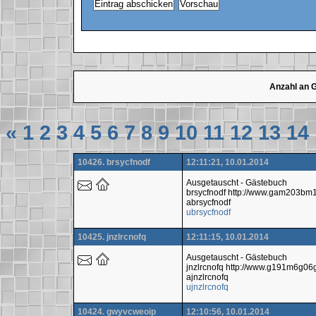
Anzahl an 
«
1
2
3
4
5
6
7
8
9
10
11
12
13
14
10426. brsycfnodf
12:11:21, 10.01.2014
Ausgetauscht - Gästebuch
brsycfnodf http://www.gam203b
abrsycfnodf
ubrsycfnodf
10425. jnzlrcnofq
12:11:15, 10.01.2014
Ausgetauscht - Gästebuch
jnzlrcnofq http://www.g191m6g0
ajnzlrcnofq
ujnzlrcnofq
10424. gwyvcweoip
12:10:56, 10.01.2014