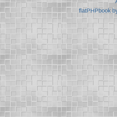
flatPHPbook b