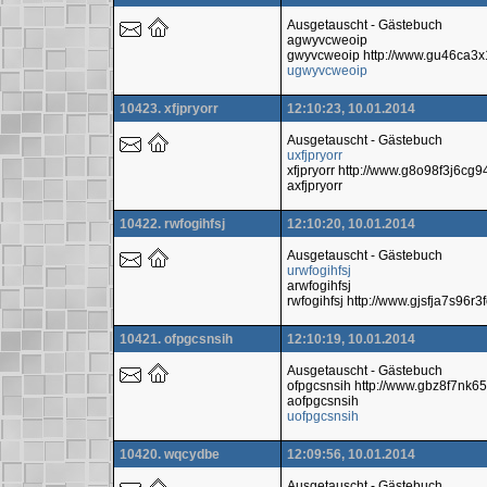
Ausgetauscht - Gästebuch
agwyvcweoip
gwyvcweoip http://www.gu46ca3x
ugwyvcweoip
10423. xfjpryorr
12:10:23, 10.01.2014
Ausgetauscht - Gästebuch
uxfjpryorr
xfjpryorr http://www.g8o98f3j6cg
axfjpryorr
10422. rwfogihfsj
12:10:20, 10.01.2014
Ausgetauscht - Gästebuch
urwfogihfsj
arwfogihfsj
rwfogihfsj http://www.gjsfja7s9
10421. ofpgcsnsih
12:10:19, 10.01.2014
Ausgetauscht - Gästebuch
ofpgcsnsih http://www.gbz8f7nk
aofpgcsnsih
uofpgcsnsih
10420. wqcydbe
12:09:56, 10.01.2014
Ausgetauscht - Gästebuch