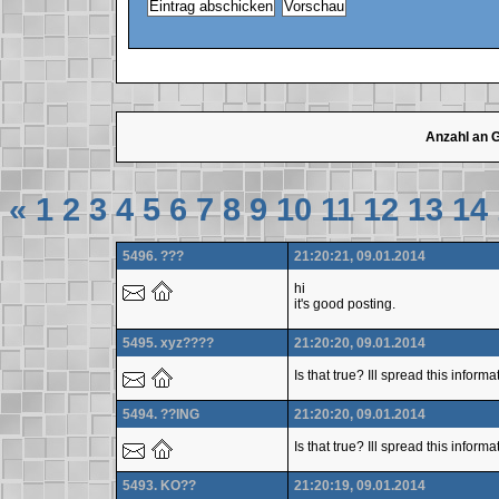
Anzahl an 
«
1
2
3
4
5
6
7
8
9
10
11
12
13
14
5496. ???
21:20:21, 09.01.2014
hi
it's good posting.
5495. xyz????
21:20:20, 09.01.2014
Is that true? Ill spread this inform
5494. ??ING
21:20:20, 09.01.2014
Is that true? Ill spread this infor
5493. KO??
21:20:19, 09.01.2014