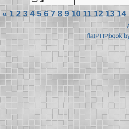
«
1
2
3
4
5
6
7
8
9
10
11
12
13
14
flatPHPbook b