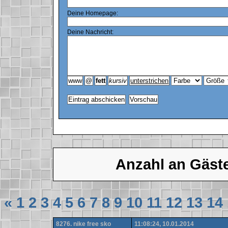
Deine Homepage:
Deine Nachricht:
Anzahl an Gäst
«
1
2
3
4
5
6
7
8
9
10
11
12
13
14
8276. nike free sko
11:08:24, 10.01.2014