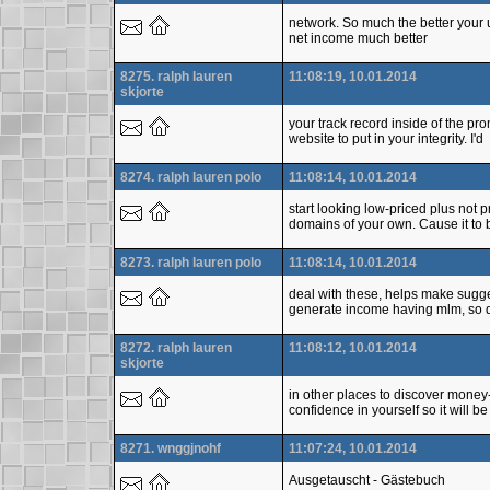
network. So much the better your u
net income much better
8275. ralph lauren
11:08:19, 10.01.2014
skjorte
your track record inside of the p
website to put in your integrity. I'd
8274. ralph lauren polo
11:08:14, 10.01.2014
start looking low-priced plus not 
domains of your own. Cause it to b
8273. ralph lauren polo
11:08:14, 10.01.2014
deal with these, helps make sugges
generate income having mlm, so 
8272. ralph lauren
11:08:12, 10.01.2014
skjorte
in other places to discover money-
confidence in yourself so it will be
8271. wnggjnohf
11:07:24, 10.01.2014
Ausgetauscht - Gästebuch