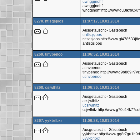
uwnggjnohf
awnggjnohf
wnggjnohf http://www.gu3lkr90x
8270. ntlsqsjoos
11:07:17, 10.01.2014
Ausgetauscht - Gästebuch
untlsqsjoos
ntlsqsjoos http://www.gl478533j
antlsqsjoos
8269. tinvpenoo
11:06:52, 10.01.2014
Ausgetauscht - Gästebuch
atinvpenoo
tinvpenoo http://www.g9b869lr7v
utinvpenoo
8268. csjwlhitz
11:06:36, 10.01.2014
Ausgetauscht - Gästebuch
acsjwlhitz
ucsjwlhitz
csjwlhitz http://www.g70e14k77
8267. yykbrlbxr
11:06:28, 10.01.2014
Ausgetauscht - Gästebuch
yykbrlbxr http://www.gq8r7gu1h
uyykbrlbxr