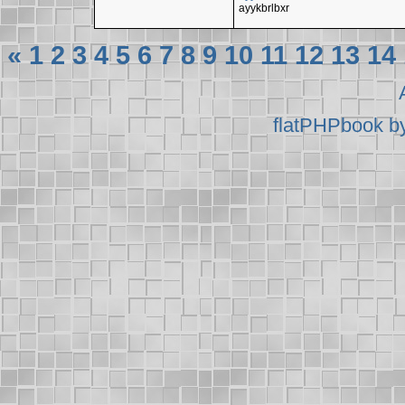
ayykbrlbxr
«
1
2
3
4
5
6
7
8
9
10
11
12
13
14
flatPHPbook b