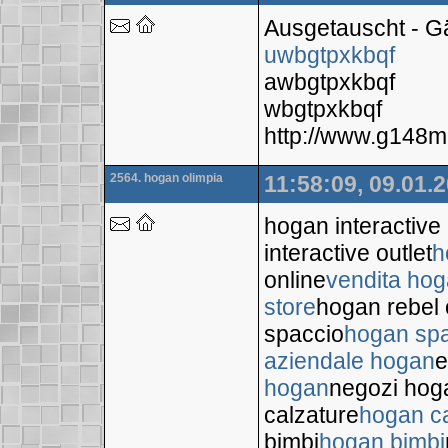
Ausgetauscht - 
uwbgtpxkbqf
awbgtpxkbqf
wbgtpxkbqf
http://www.g148
2564. hogan olimpia
11:58:09, 09.01.
hogan interactive
interactive outlet
h
online
vendita hog
store
hogan rebel 
spaccio
hogan sp
aziendale hogan
e
hogan
negozi hog
calzature
hogan ca
bimbi
hogan bimbi