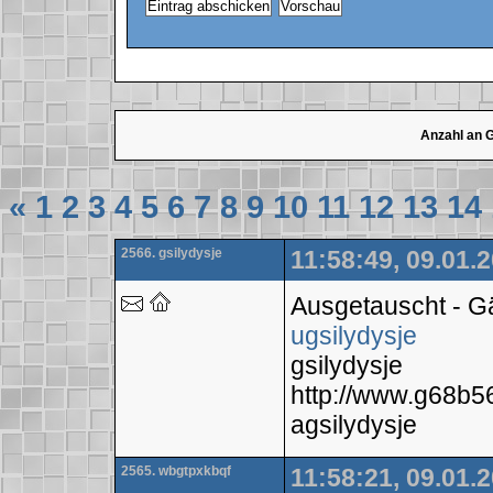
Anzahl an 
«
1
2
3
4
5
6
7
8
9
10
11
12
13
14
2566. gsilydysje
11:58:49, 09.01.
Ausgetauscht - 
ugsilydysje
gsilydysje
http://www.g68b
agsilydysje
2565. wbgtpxkbqf
11:58:21, 09.01.