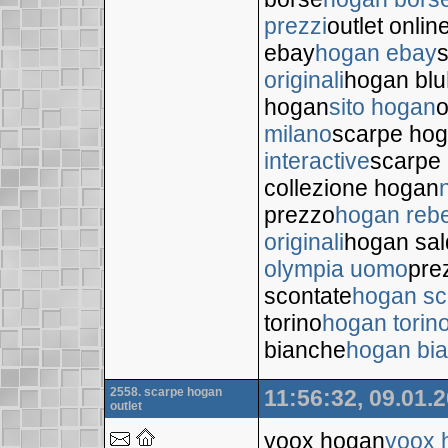
prezzi
outlet onli
ebay
hogan ebay
s
originali
hogan blu
hogan
sito hogan
o
milano
scarpe hog
interactive
scarpe 
collezione hogan
prezzo
hogan rebe
originali
hogan sal
olympia uomo
pre
scontate
hogan sc
torino
hogan torin
bianche
hogan bi
2558. scarpe hogan
11:56:32, 09.01.
outlet
yoox hogan
yoox 