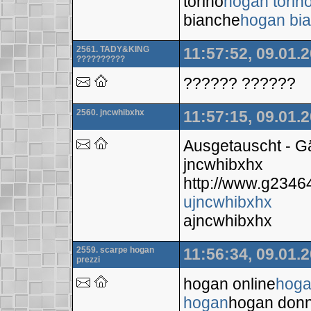
torino
hogan torin
bianche
hogan bi
2561. TADY&KING
11:57:52, 09.01.
??????????
?????? ??????
2560. jncwhibxhx
11:57:15, 09.01.
Ausgetauscht - 
jncwhibxhx
http://www.g234
ujncwhibxhx
ajncwhibxhx
2559. scarpe hogan
11:56:34, 09.01.
prezzi
hogan online
hoga
hogan
hogan don