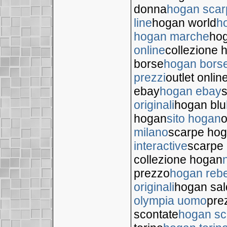
donna
hogan scar
line
hogan world
h
hogan marche
hog
online
collezione 
borse
hogan bors
prezzi
outlet onli
ebay
hogan ebay
s
originali
hogan blu
hogan
sito hogan
o
milano
scarpe hog
interactive
scarpe 
collezione hogan
prezzo
hogan rebe
originali
hogan sal
olympia uomo
pre
scontate
hogan sc