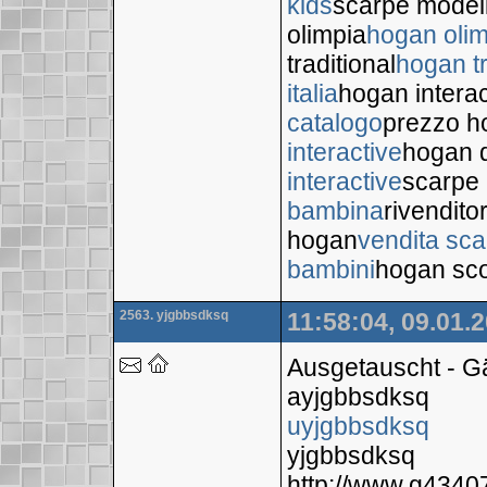
kids
scarpe model
olimpia
hogan oli
traditional
hogan tr
italia
hogan interac
catalogo
prezzo ho
interactive
hogan d
interactive
scarpe
bambina
rivendito
hogan
vendita sc
bambini
hogan sco
2563. yjgbbsdksq
11:58:04, 09.01.
Ausgetauscht - 
ayjgbbsdksq
uyjgbbsdksq
yjgbbsdksq
http://www.g434