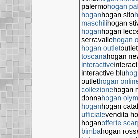
palermo
hogan pa
hogan
hogan sito
h
maschili
hogan stiv
hogan
hogan lecc
serravalle
hogan o
hogan outlet
outle
toscana
hogan new
interactive
interac
interactive blu
hog
outlet
hogan online
collezione
hogan m
donna
hogan olym
hogan
hogan catal
ufficiale
vendita h
hogan
offerte sca
bimba
hogan ross