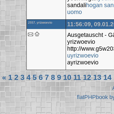
sandali
hogan san
uomo
2557. yrizwoevio
11:56:09, 09.01.
Ausgetauscht - 
yrizwoevio
http://www.g5w2
uyrizwoevio
ayrizwoevio
«
1
2
3
4
5
6
7
8
9
10
11
12
13
14
flatPHPbook b