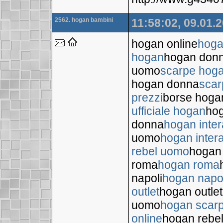
2562. hogan bambini
11:58:02, 09.01.
hogan online
hoga
hogan
hogan don
uomo
scarpe hog
hogan donna
scar
prezzi
borse hoga
ufficiale hogan
hog
donna
hogan inter
uomo
hogan inter
rebel uomo
hogan
roma
hogan roma
napoli
hogan napo
outlet
hogan outlet
uomo
hogan scar
online
hogan rebe