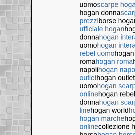
uomo
scarpe hog
hogan donna
scar
prezzi
borse hoga
ufficiale hogan
hog
donna
hogan inter
uomo
hogan inter
rebel uomo
hogan
roma
hogan roma
napoli
hogan napo
outlet
hogan outlet
uomo
hogan scar
online
hogan rebe
donna
hogan scar
line
hogan world
h
hogan marche
hog
online
collezione 
borse
hogan bors