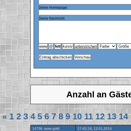
Deine Homepage:
Deine Nachricht:
Anzahl an Gäst
«
1
2
3
4
5
6
7
8
9
10
11
12
13
14
14706. wow gold
17:42:16, 12.01.2014