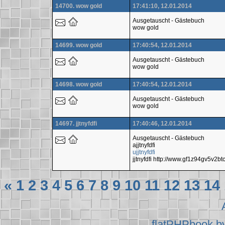
14700. wow gold
17:41:10, 12.01.2014
Ausgetauscht - Gästebuch
wow gold
14699. wow gold
17:40:54, 12.01.2014
Ausgetauscht - Gästebuch
wow gold
14698. wow gold
17:40:54, 12.01.2014
Ausgetauscht - Gästebuch
wow gold
14697. jjtnyfdfi
17:40:46, 12.01.2014
Ausgetauscht - Gästebuch
ajjtnyfdfi
ujjtnyfdfi
jjtnyfdfi http://www.gf1z94gv5v
«
1
2
3
4
5
6
7
8
9
10
11
12
13
14
flatPHPbook b