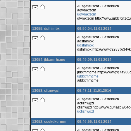
Ausgetauscht - Gästebuch
aqtvmkfzcrn
uqtvmkfzcrn
qtvmkfzcrn http://www.gjldcfcn1
13055. dsfnlmbx
09:50:04, 11.01.2014
Ausgetauscht - Gästebuch
adsfnlmbx
udsfnlmbx
dsfnlmbx http://www.g9283tw34y
13054. jbkxmrhcme
09:49:09, 11.01.2014
Ausgetauscht - Gästebuch
jbkxmrhcme http://www.gfq7a980
ujbkxmrhcme
ajbkxmrhcme
13053. cfiznwgzl
09:47:11, 11.01.2014
Ausgetauscht - Gästebuch
acfiznwgzl
cfiznwgzl http://www.g34azdw04
ucfiznwgzl
13052. osekdkermm
09:46:56, 11.01.2014
Ausgetauscht - Gästebuch