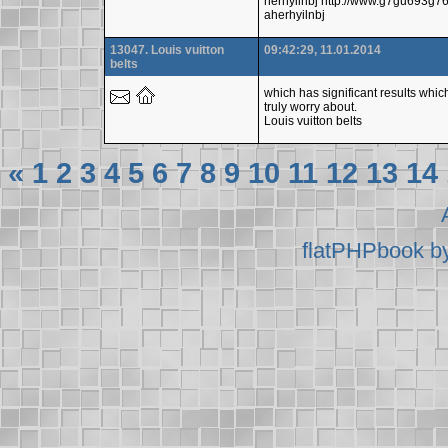
herhyilnbj http://www.g7gu693g
aherhyilnbj
13047. Louis vuitton
09:42:29, 11.01.2014
belts
which has significant results whic
truly worry about.
Louis vuitton belts
«
1
2
3
4
5
6
7
8
9
10
11
12
13
14
flatPHPbook b