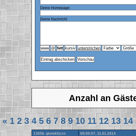
Deine Homepage:
Deine Nachricht:
Anzahl an Gäst
«
1
2
3
4
5
6
7
8
9
10
11
12
13
14
13056. qtvmkfzcrn
09:50:07, 11.01.2014