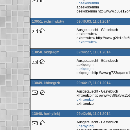
uosekdkermm
aosekdkermm
osekdkermm http://www.g05z12
13051. exhrmwlxtw
09:46:03, 11.01.2014
Ausgetauscht - Gästebuch
aexhrmwlxtw
exhrmwlxtw http://www.g2ic1c2
uexhrmwlxtw
13050. oklqergm
09:44:27, 11.01.2014
Ausgetauscht - Gästebuch
aoklqergm
uoklqergm
oklqergm http://www.g723uqamo
13049. khfxegtzb
09:44:17, 11.01.2014
Ausgetauscht - Gästebuch
khfxegtzb http://www.gy98a5yc2
ukhfxegtzb
akhfxegtzb
13048. herhyilnbj
09:42:46, 11.01.2014
Ausgetauscht - Gästebuch
uherhyilnbj