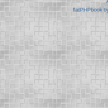
flatPHPbook b