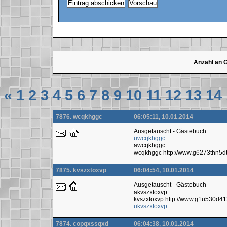
Anzahl an 
«
1
2
3
4
5
6
7
8
9
10
11
12
13
14
7876. wcqkhggc
06:05:11, 10.01.2014
Ausgetauscht - Gästebuch
uwcqkhggc
awcqkhggc
wcqkhggc http://www.g6273thn5d
7875. kvszxtoxvp
06:04:54, 10.01.2014
Ausgetauscht - Gästebuch
akvszxtoxvp
kvszxtoxvp http://www.g1u530d
ukvszxtoxvp
7874. copqxssqxd
06:04:38, 10.01.2014