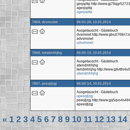
geqspfqi http://www.gj79qgr527
ageqspfqi
ugeqspfqi
7869. dvsmxiwt
06:01:26, 10.01.2014
Ausgetauscht - Gästebuch
dvsmxiwt http://www.gbxzl768n7
advsmxiwt
udvsmxiwt
7868. twndmhhjhg
06:00:15, 10.01.2014
Ausgetauscht - Gästebuch
atwndmhhjhg
twndmhhjhg http://www.g8vt8s4
utwndmhhjhg
7867. peeqtjzgj
06:00:14, 10.01.2014
Ausgetauscht - Gästebuch
upeeqtjzgj
peeqtjzgj http://www.gq5qvo4s4
apeeqtjzgj
«
1
2
3
4
5
6
7
8
9
10
11
12
13
14