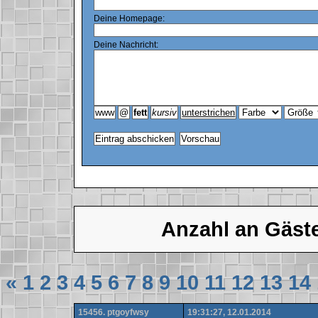
Deine Homepage:
Deine Nachricht:
Anzahl an Gäst
«
1
2
3
4
5
6
7
8
9
10
11
12
13
14
15456. ptgoyfwsy
19:31:27, 12.01.2014