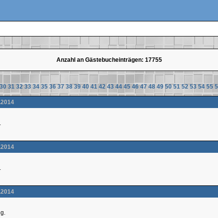
Anzahl an Gästebucheinträgen: 17755
30
31
32
33
34
35
36
37
38
39
40
41
42
43
44
45
46
47
48
49
50
51
52
53
54
55
5
.2014
.
.2014
.
.2014
ng.