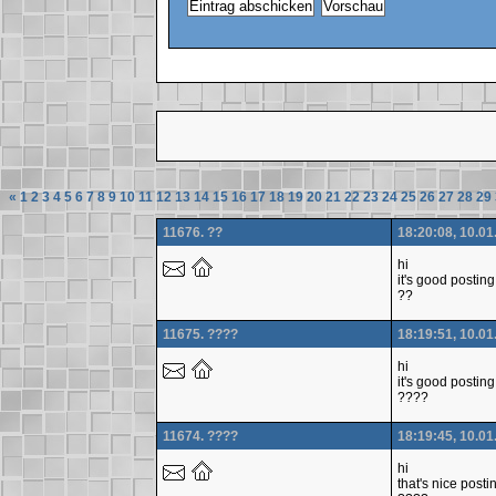
«
1
2
3
4
5
6
7
8
9
10
11
12
13
14
15
16
17
18
19
20
21
22
23
24
25
26
27
28
29
11676. ??
18:20:08, 10.01
hi
it's good posting
??
11675. ????
18:19:51, 10.01
hi
it's good posting
????
11674. ????
18:19:45, 10.01
hi
that's nice posti