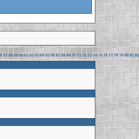
6
57
58
59
60
61
62
63
64
65
66
67
68
69
70
71
72
73
74
75
76
77
78
79
80
81
8