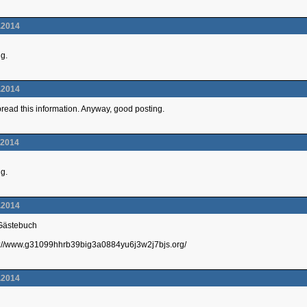
.2014
ng.
.2014
 spread this information. Anyway, good posting.
.2014
ng.
.2014
 Gästebuch
p://www.g31099hhrb39big3a0884yu6j3w2j7bjs.org/
.2014