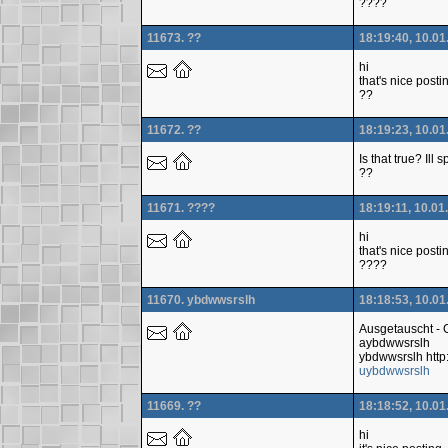
????
11673. ??
18:19:40, 10.01
hi
that's nice posti
??
11672. ??
18:19:23, 10.01
Is that true? Ill
??
11671. ????
18:19:11, 10.01
hi
that's nice posti
????
11670. ybdwwsrslh
18:18:53, 10.01
Ausgetauscht -
aybdwwsrslh
ybdwwsrslh htt
uybdwwsrslh
11669. ??
18:18:52, 10.01
hi