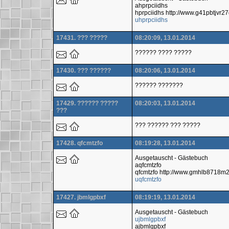
ahprpciidhs
hprpciidhs http://www.g41pbtjvr
uhprpciidhs
17431. ??? ?????
08:20:09, 13.01.2014
?????? ???? ?????
17430. ??? ??????
08:20:06, 13.01.2014
?????? ???????
17429. ?????? ?????
08:20:03, 13.01.2014
???
??? ?????? ??? ?????
17428. qfcmtzfo
08:19:28, 13.01.2014
Ausgetauscht - Gästebuch
aqfcmtzfo
qfcmtzfo http://www.gmhlb8718
uqfcmtzfo
17427. jbmlgpbxf
08:19:19, 13.01.2014
Ausgetauscht - Gästebuch
ujbmlgpbxf
ajbmlgpbxf