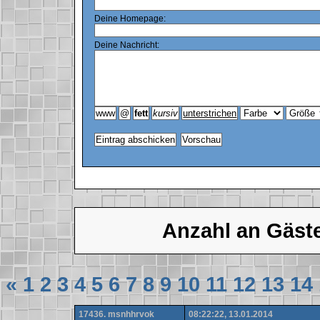
Deine Homepage:
Deine Nachricht:
Anzahl an Gäst
«
1
2
3
4
5
6
7
8
9
10
11
12
13
14
17436. msnhhrvok
08:22:22, 13.01.2014