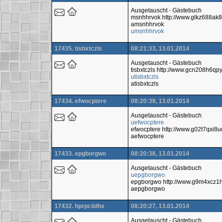
Ausgetauscht - Gästebuch
msnhhrvok http://www.glkz688a
amsnhhrvok
umsnhhrvok
17435. tisbxtczls
08:21:33, 13.01.2014
Ausgetauscht - Gästebuch
tisbxtczls http://www.gcn208h6q
utisbxtczls
atisbxtczls
17434. efwocptere
08:20:39, 13.01.2014
Ausgetauscht - Gästebuch
uefwocptere
efwocptere http://www.g02t7qxi8
aefwocptere
17433. epgborgwo
08:20:38, 13.01.2014
Ausgetauscht - Gästebuch
uepgborgwo
epgborgwo http://www.g9m4xcz1
aepgborgwo
17432. hprpciidhs
08:20:27, 13.01.2014
Ausgetauscht - Gästebuch