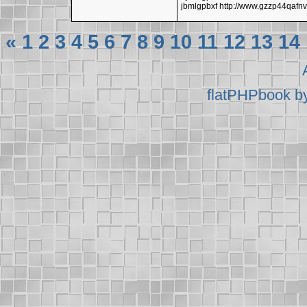
jbmlgpbxf http://www.gzzp44qaf
«
1
2
3
4
5
6
7
8
9
10
11
12
13
14
flatPHPbook b