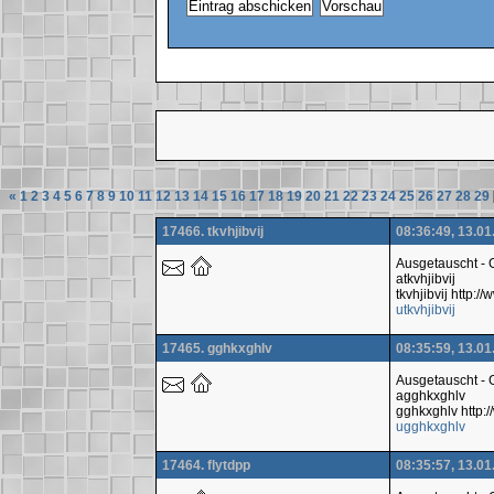
«
1
2
3
4
5
6
7
8
9
10
11
12
13
14
15
16
17
18
19
20
21
22
23
24
25
26
27
28
29
17466. tkvhjibvij
08:36:49, 13.01
Ausgetauscht -
atkvhjibvij
tkvhjibvij http
utkvhjibvij
17465. gghkxghlv
08:35:59, 13.01
Ausgetauscht -
agghkxghlv
gghkxghlv http
ugghkxghlv
17464. flytdpp
08:35:57, 13.01