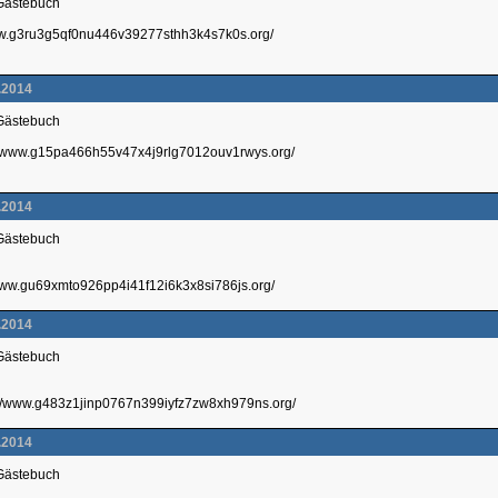
 Gästebuch
www.g3ru3g5qf0nu446v39277sthh3k4s7k0s.org/
.2014
 Gästebuch
://www.g15pa466h55v47x4j9rlg7012ouv1rwys.org/
.2014
 Gästebuch
/www.gu69xmto926pp4i41f12i6k3x8si786js.org/
.2014
 Gästebuch
p://www.g483z1jinp0767n399iyfz7zw8xh979ns.org/
.2014
 Gästebuch