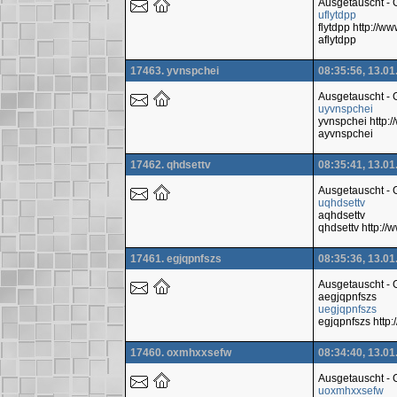
Ausgetauscht -
uflytdpp
flytdpp http://
aflytdpp
17463. yvnspchei
08:35:56, 13.01
Ausgetauscht -
uyvnspchei
yvnspchei http
ayvnspchei
17462. qhdsettv
08:35:41, 13.01
Ausgetauscht -
uqhdsettv
aqhdsettv
qhdsettv http:/
17461. egjqpnfszs
08:35:36, 13.01
Ausgetauscht -
aegjqpnfszs
uegjqpnfszs
egjqpnfszs htt
17460. oxmhxxsefw
08:34:40, 13.01
Ausgetauscht -
uoxmhxxsefw