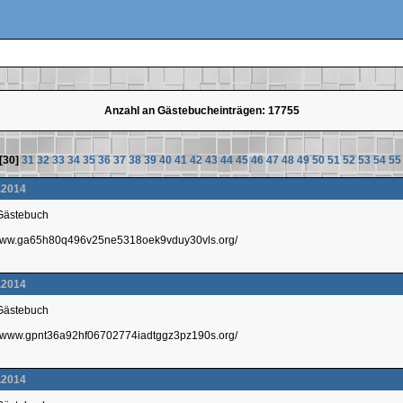
Anzahl an Gästebucheinträgen: 17755
[30]
31
32
33
34
35
36
37
38
39
40
41
42
43
44
45
46
47
48
49
50
51
52
53
54
55
.2014
 Gästebuch
://www.ga65h80q496v25ne5318oek9vduy30vls.org/
.2014
 Gästebuch
://www.gpnt36a92hf06702774iadtggz3pz190s.org/
.2014